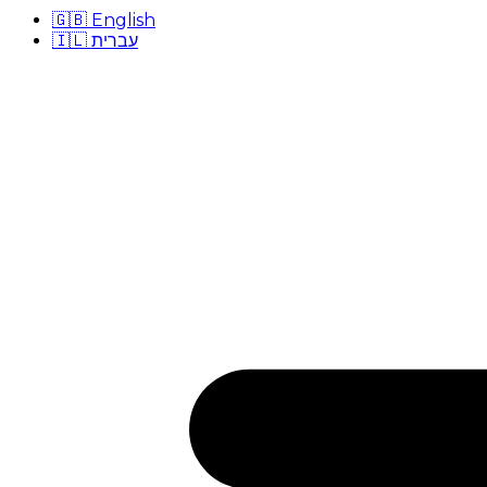
🇬🇧
English
🇮🇱
עברית