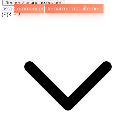
Rechercher
une association
asso
Commencer
Démarrer gratuitement
🇫🇷
FR