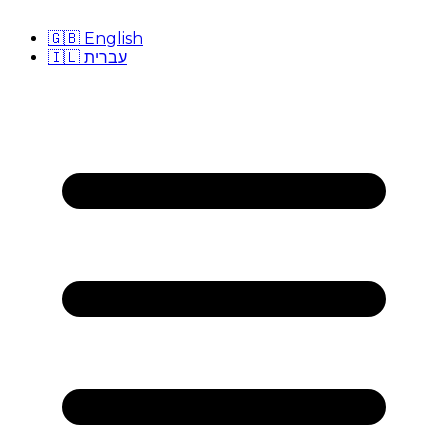
🇬🇧
English
🇮🇱
עברית