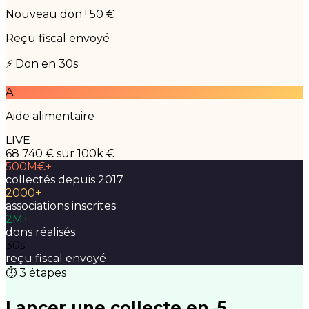
Nouveau don ! 50 €
Reçu fiscal envoyé
⚡ Don en 30s
A
Aide alimentaire
LIVE
68 740 €
sur 100k €
500M€+
collectés depuis 2017
2000+
associations inscrites
2M+
dons réalisés
30s
reçu fiscal envoyé
⏱ 3 étapes
Lancer une collecte en
5