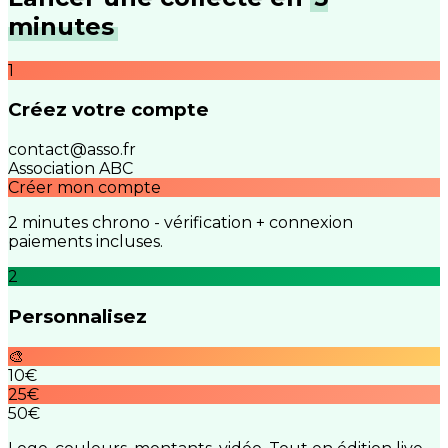
minutes
1
Créez votre compte
contact@asso.fr
Association ABC
Créer mon compte
2 minutes chrono - vérification + connexion
paiements incluses.
2
Personnalisez
🎨
10€
25€
50€