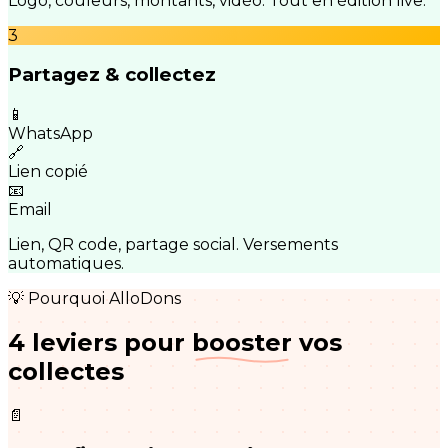
Logo, couleurs, montants, vidéo. Tout en édition live.
3
Partagez & collectez
📱
WhatsApp
🔗
Lien copié
📧
Email
Lien, QR code, partage social. Versements
automatiques.
💡 Pourquoi AlloDons
4 leviers pour
booster
vos
collectes
📄