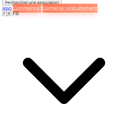
Rechercher
une association
asso
Commencer
Démarrer gratuitement
🇫🇷
FR