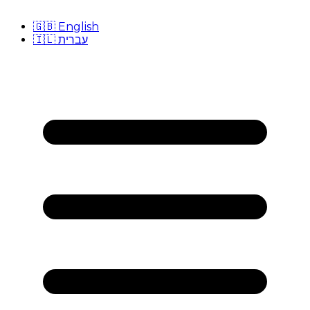
🇬🇧
English
🇮🇱
עברית