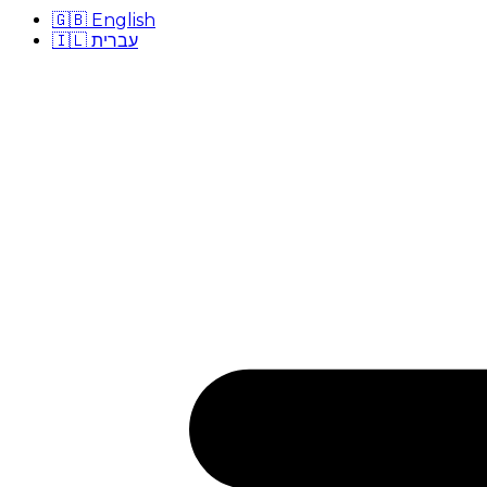
🇬🇧
English
🇮🇱
עברית