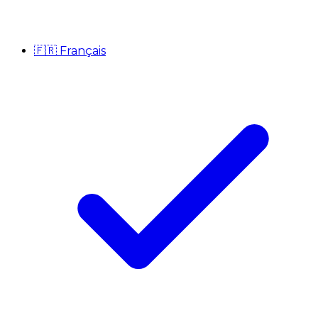
🇫🇷
Français