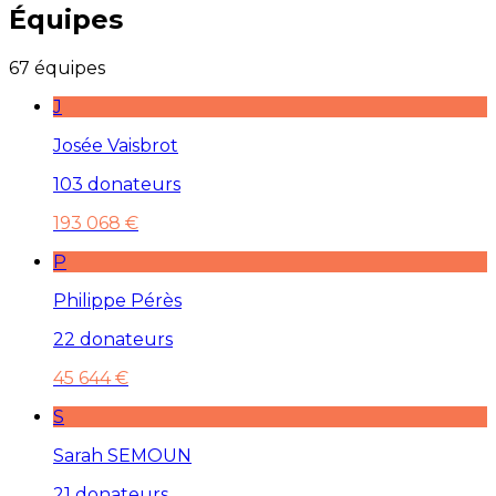
Équipes
67 équipes
J
Josée Vaisbrot
103 donateurs
193 068 €
P
Philippe Pérès
22 donateurs
45 644 €
S
Sarah SEMOUN
21 donateurs