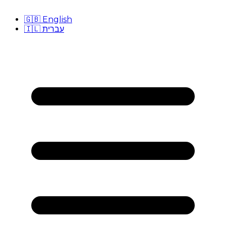
🇬🇧
English
🇮🇱
עברית