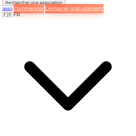
Rechercher
une association
asso
Commencer
Démarrer gratuitement
🇫🇷
FR