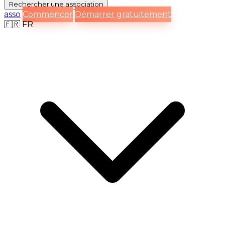
Rechercher
une association
asso
Commencer
Démarrer gratuitement
🇫🇷
FR