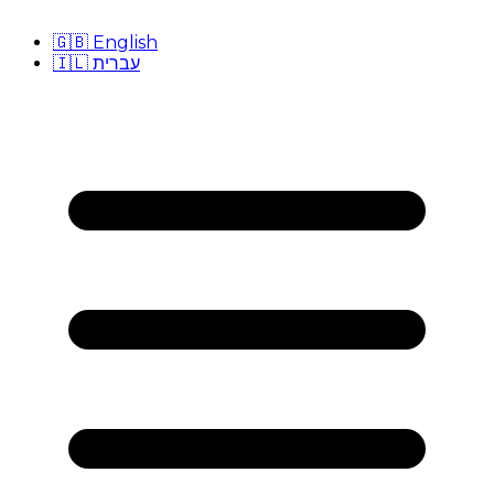
🇬🇧
English
🇮🇱
עברית