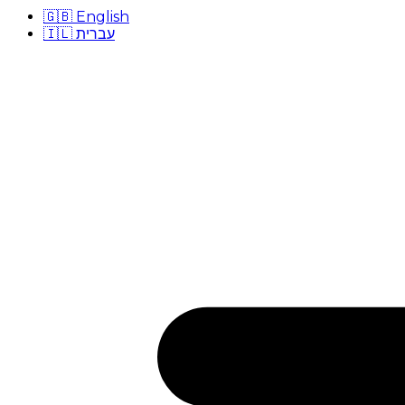
🇬🇧
English
🇮🇱
עברית