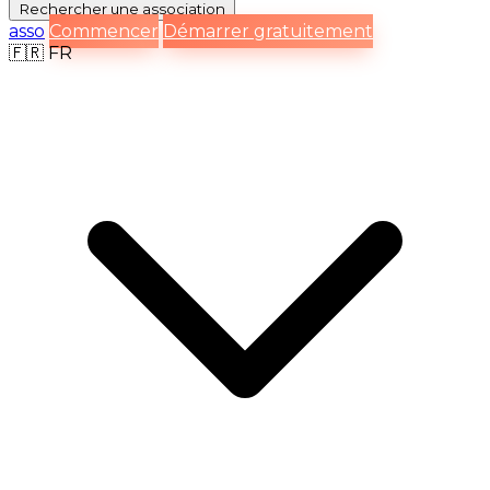
Rechercher
une association
asso
Commencer
Démarrer gratuitement
🇫🇷
FR