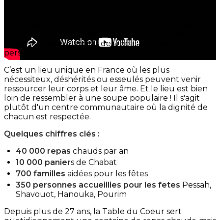
au cours d’un hiver froid et pénible.
Elle devient vite la première réponse alimentaire
d’urgence pour la communauté juive française en
proposant tous les midis des repas chauds aux
personnes les plus démunies.
C’est un lieu unique en France où les plus
nécessiteux, déshérités ou esseulés peuvent venir
ressourcer leur corps et leur âme. Et le lieu est bien
loin de ressembler à une soupe populaire ! Il s'agit
plutôt d'un centre communautaire où la dignité de
chacun est respectée.
Quelques chiffres clés :
40 000 repas
chauds par an
10 000 panier
s de Chabat
700 familles
aidées pour les fêtes
350 personnes accueillies pour les fetes
Pessah,
Shavouot, Hanouka, Pourim
Depuis plus de 27 ans, la Table du Coeur sert