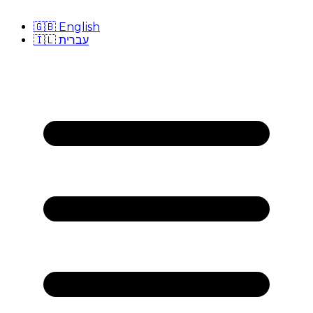
🇬🇧
English
🇮🇱
עברית