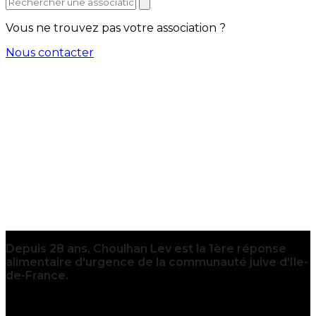
Vous ne trouvez pas votre association ?
Nous contacter
Depuis 28 ans, Choulhan Lev est la 1ère réponse
alimentaire d'urgence de la communauté juive d'Ile-
de-France.
Parti d’une initiative familiale, l’association La Table du
Cœur - « Choulhan Lev » - voit le jour le 3 février 1997,