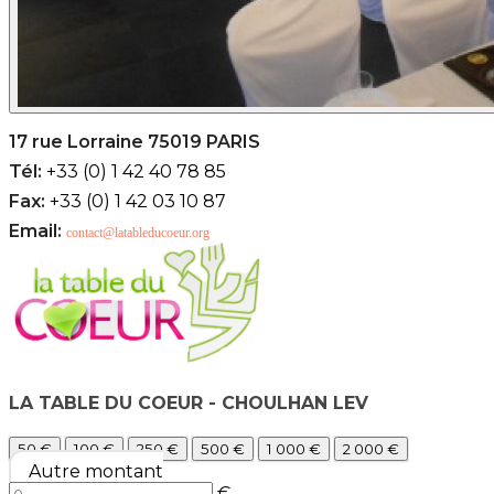
17 rue Lorraine 75019 PARIS
Tél:
+33 (0) 1 42 40 78 85
Fax:
+33 (0) 1 42 03 10 87
Email:
contact@latableducoeur.org
LA TABLE DU COEUR - CHOULHAN LEV
50 €
100 €
250 €
500 €
1 000 €
2 000 €
Autre montant
€