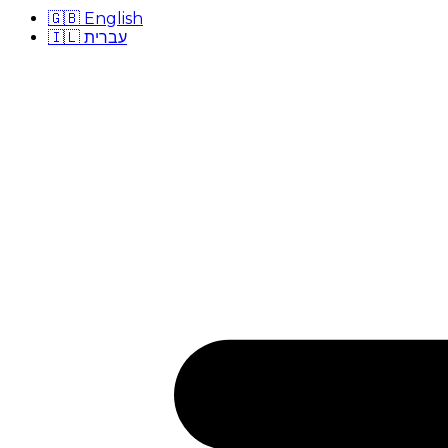
🇬🇧
English
🇮🇱
עברית