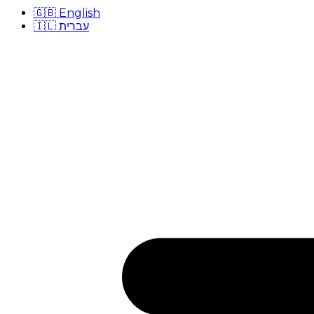
🇬🇧
English
🇮🇱
עברית