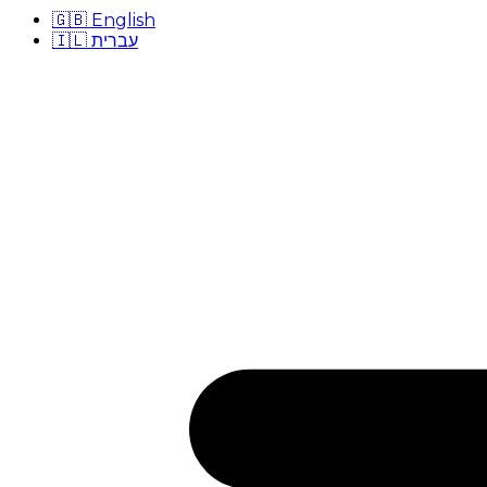
🇬🇧
English
🇮🇱
עברית