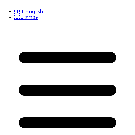
🇬🇧
English
🇮🇱
עברית