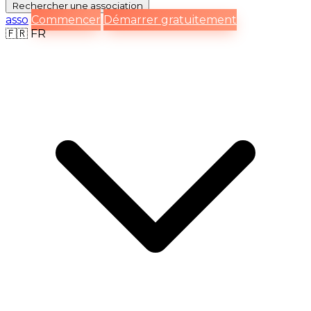
Rechercher
une association
asso
Commencer
Démarrer gratuitement
🇫🇷
FR