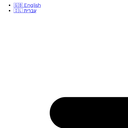
🇬🇧
English
🇮🇱
עברית