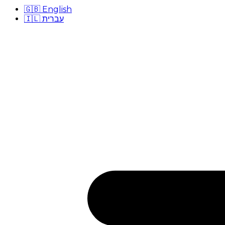
🇬🇧
English
🇮🇱
עברית