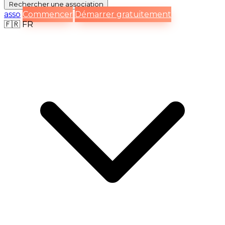
Rechercher
une association
asso
Commencer
Démarrer gratuitement
🇫🇷
FR