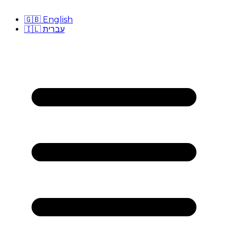
🇬🇧
English
🇮🇱
עברית