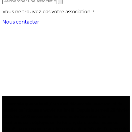
Vous ne trouvez pas votre association ?
Nous contacter
La seconde guerre Israël/Iran s’est déclenchée, avec son lot de
missiles balistiques envoyés sur Israël.
Depuis le samedi 28 février
2026,
les 1600 secouristes bénévoles de Sauveteurs Sans
Frontières sont déployés sur le terrain, dans toutes les zones
d’Israël, pour répondre aux besoins d’aide médicale d’urgence de