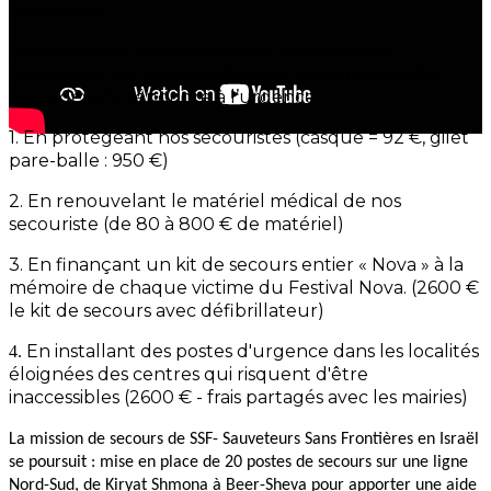
la population.
Notre rôle est de nous assurer que tous nos
secouristes ont leur matériel de secours complet.
Nous devons répondre à l’urgence :
1. En protégeant nos secouristes (casque = 92 €, gilet
pare-balle : 950 €)
2. En renouvelant le matériel médical de nos
secouriste (de 80 à 800 € de matériel)
3. En finançant un kit de secours entier « Nova » à la
mémoire de chaque victime du Festival Nova. (2600 €
le kit de secours avec défibrillateur)
En installant des postes d'urgence dans les localités
4.
éloignées des centres qui risquent d'être
inaccessibles (2600 € - frais partagés avec les mairies)
La mission de secours de SSF- Sauveteurs Sans Frontières en Israël
se poursuit : mise en place de 20 postes de secours sur une ligne
Nord-Sud, de Kiryat Shmona à Beer-Sheva pour apporter une aide