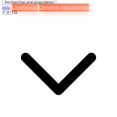
Rechercher
une association
asso
Commencer
Démarrer gratuitement
🇫🇷
FR