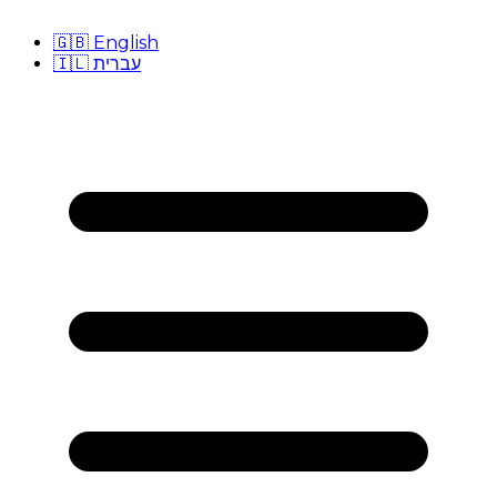
🇬🇧
English
🇮🇱
עברית