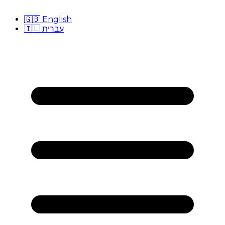
🇬🇧
English
🇮🇱
עברית