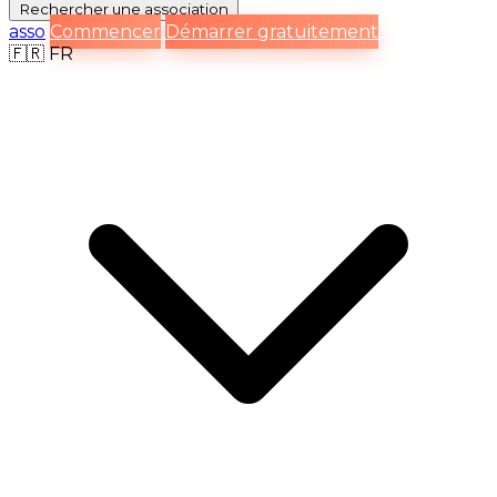
Rechercher
une association
asso
Commencer
Démarrer gratuitement
🇫🇷
FR