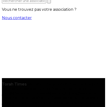
Vous ne trouvez pas votre association ?
Nous contacter
Torah Times
est né d’une volonté : mettre à la portée
de chacun, sans aucun prérequis, les trésors du
judaïsme sous tous ses aspects. Qu’il s’agisse de la
Paracha, de la Hala’ha, du ‘hassidisme ou de la vision
juive sur des questions de notre temps, rien n’est
exclus de Torah Times. Et votre site n’a pas dit son