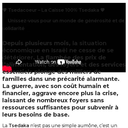
💖 Tsedacoeur – La Caisse 100% Tsedaka 💖
🌍
Unissez-vous pour un monde de générosité et de
solidarité
🌍
Depuis plusieurs mois,
la situation
économique en Israël ne cesse de se
détériorer
. La flambée des prix de
l’alimentation, des loyers et des services
essentiels plonge des milliers de
familles dans une précarité alarmante.
La guerre, avec son coût humain et
financier, aggrave encore plus la crise,
laissant de nombreux foyers sans
ressources suffisantes pour subvenir à
leurs besoins de base.
La
Tsedaka
n’est pas une simple aumône, c’est un