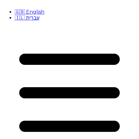
🇬🇧
English
🇮🇱
עברית