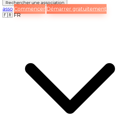
Rechercher
une association
asso
Commencer
Démarrer gratuitement
🇫🇷
FR