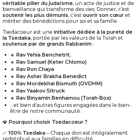
véritable pilier du judaïsme
, un acte de justice et de
bienveillance qui transforme des vies. Donner, c’est
soutenir les plus démunis
, c’est
ouvrir son cœur
et
mériter des bénédictions pour soi et sa famille.
Tsedacoeur est une
initiative dédiée à la pureté de
la Tsedaka
, portée par les valeurs de la Torah et
soutenue par de grands Rabbanim
:
🔹
Rav Yehia Benchetrit
,
🔹
Rav Samuel (Keter Chlomo)
🔹
Rav Ron Chaya
🔹
Rav Asher Brakha Benedict
🔹
Rav Mordekhai Bismuth (OVDHM)
🔹
Rav Yaakov Sitruck
🔹
Rav Binyamin Benhamou (Torah-Box)
…et bien d'autres figures engagées dans le bien-
être de notre communauté.
💎
Pourquoi choisir Tsedacoeur ?
✅
100% Tsedaka
– Chaque don est intégralement
redistribué aux familles en difficulté.