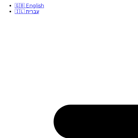
🇬🇧
English
🇮🇱
עברית