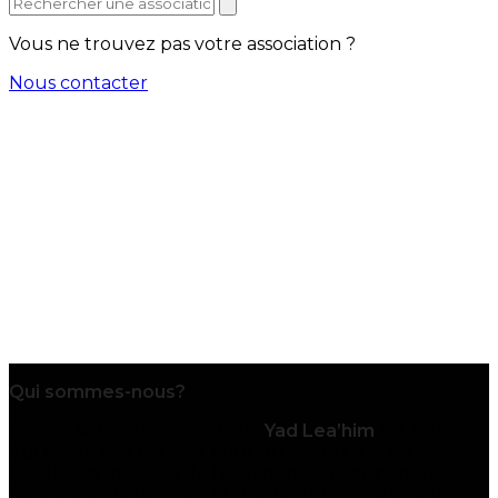
Vous ne trouvez pas votre association ?
Nous contacter
Qui sommes-nous?
Depuis sa fondation en 1950,
Yad Lea’him
fait tout ce
qui est en son pouvoir pour qu’aucun Juif ne se
perde. Les militants de l’organisme s’occupent du
sauvetage de femmes et d’enfants juifs de villages