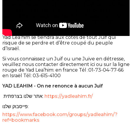
arabes et de leur réhabilitation, luttent sans relâche
contre l’assimilation qui menace notre peuple,
sauvent des âmes juives des griffes missionnaires et
fournissent une orientation et des informations
éducatives.
Yad Lea’him se tiendra aux côtés de tout Juif qui
risque de se perdre et d’être coupé du peuple
d’Israël.
Si vous connaissez un Juif ou une Juive en détresse,
veuillez nous contacter directement ici ou sur la ligne
rouge de Yad Lea’him: en france Tél :01-73-04-77-66
en Israël Tél: 03-615-4100
YAD LEAHIM - On ne renonce à aucun Juif
אתר שלנו בצרפתית:
https://yadleahim.fr/
פייסבוק שלנו:
https://www.facebook.com/groups/yadleahim/?
ref=bookmarks