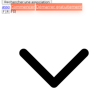
Rechercher
une association
asso
Commencer
Démarrer gratuitement
🇫🇷
FR