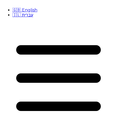
🇬🇧
English
🇮🇱
עברית