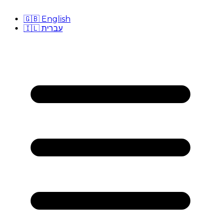
🇬🇧
English
🇮🇱
עברית