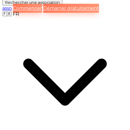
Rechercher
une association
asso
Commencer
Démarrer gratuitement
🇫🇷
FR