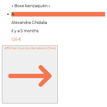
« Boxe benzaquén »
A
Alexandra Ghidalia
il y a 5 months
126 €
Afficher tous les donateurs
(744)