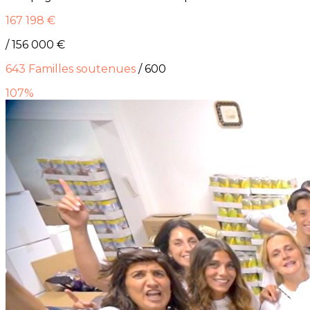
167 198 €
/ 156 000 €
643
Familles soutenues
/ 600
107%