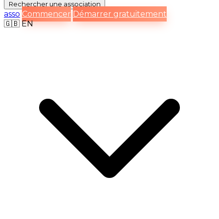
Rechercher
une association
asso
Commencer
Démarrer gratuitement
🇬🇧
EN