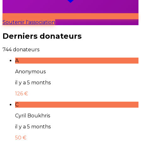
Soutenir l'association
Derniers donateurs
744 donateurs
A
Anonymous
il y a 5 months
126 €
C
Cyril Boukhris
il y a 5 months
50 €