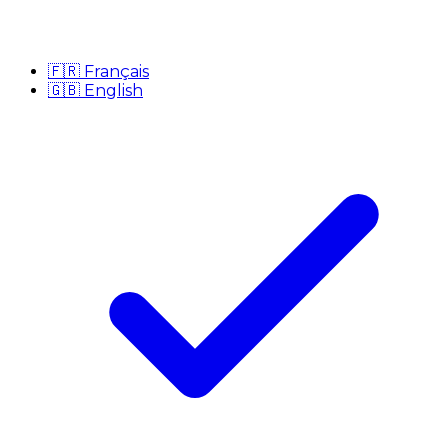
🇫🇷
Français
🇬🇧
English