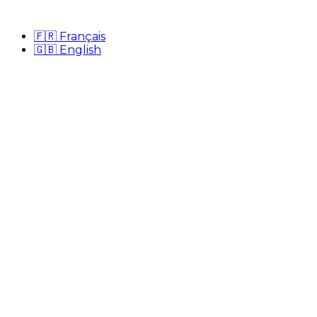
🇫🇷
Français
🇬🇧
English