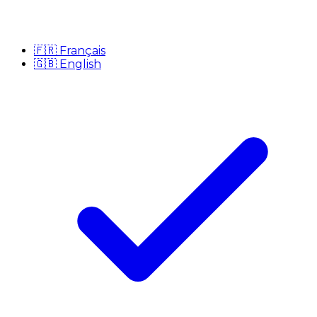
🇫🇷
Français
🇬🇧
English