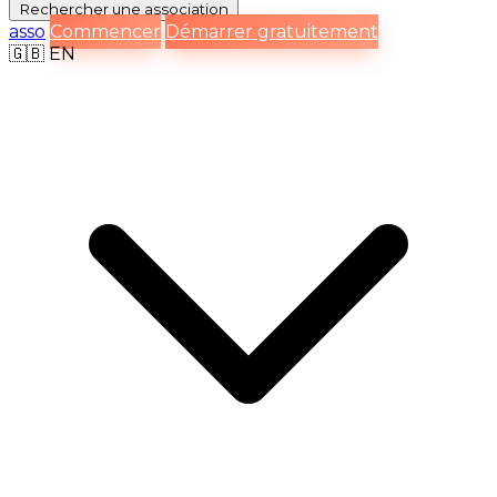
Rechercher
une association
asso
Commencer
Démarrer gratuitement
🇬🇧
EN