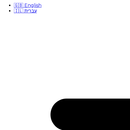
🇬🇧
English
🇮🇱
עברית