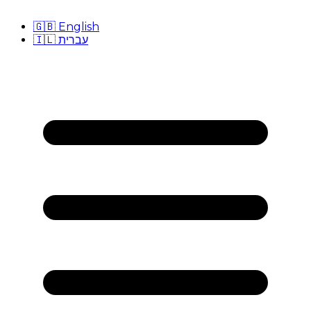
🇬🇧
English
🇮🇱
עברית