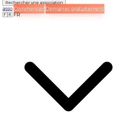
Rechercher
une association
asso
Commencer
Démarrer gratuitement
🇫🇷
FR