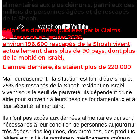
alimentaires aux plus démunis, parmi eux des
milliers de personnes âgées et de rescapés
de la Shoah.
Selon les données publiees par la Claims
Conference en janvier 2026,
environ 196.600 rescapés de la Shoah vivent
actuellement dans plus de 90 pays, dont plus
de la moitié en Israël.
L'année derniere, ils étaient plus de 220.000
Malheureusement, la situation est loin d'être simple.
25% des rescapés de la Shoah residant en Israël
vivent sous le seuil de pauvreté. Ils dépendent d'une
aide pour subvenir à leurs besoins fondamentaux et à
leur sécurité alimentaire.
Ils n'ont pas accès aux denrées alimentaires qui sont
nécessaires à leur condition de personnes aujourd'hui
très âgées : des légumes, des protéines, des produits
laitiers etc. Ni à de nombreux médicaments coûteux