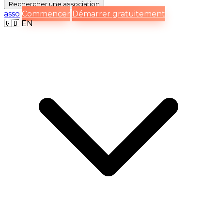
Rechercher
une association
asso
Commencer
Démarrer gratuitement
🇬🇧
EN