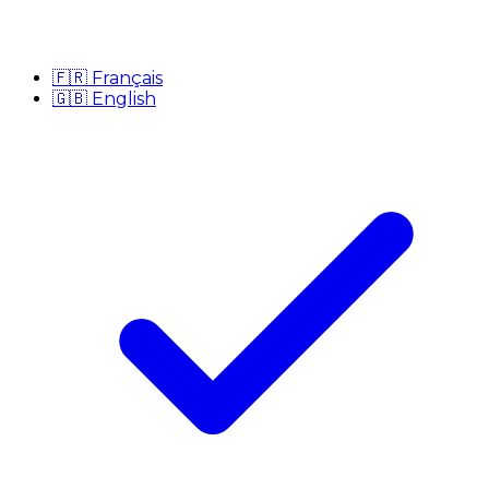
🇫🇷
Français
🇬🇧
English