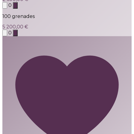
0
100 grenades
5 200,00 €
0