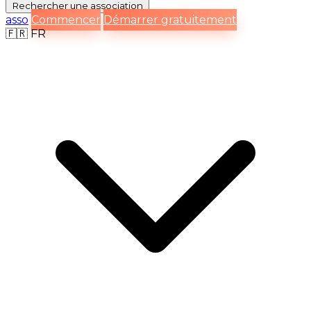
Rechercher
une association
asso
Commencer
Démarrer gratuitement
🇫🇷
FR