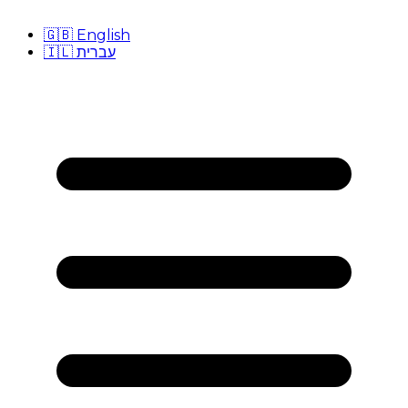
🇬🇧
English
🇮🇱
עברית