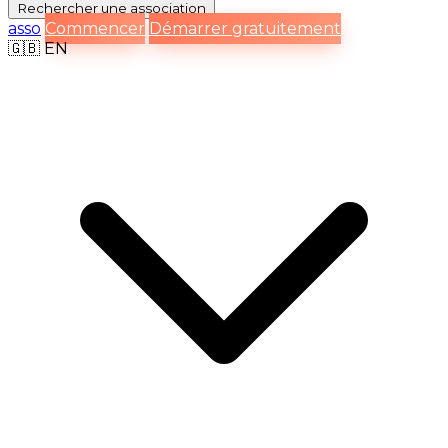
Rechercher
une association
asso
Commencer
Démarrer gratuitement
🇬🇧
EN