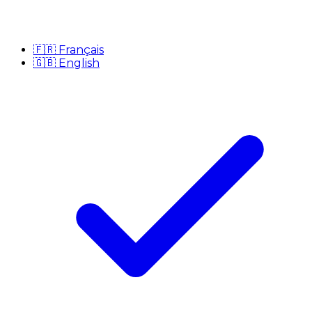
🇫🇷
Français
🇬🇧
English