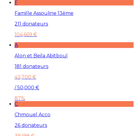
F
Famille Assouline 13ème
211 donateurs
104,669 €
A
Alon et Beila Abitboul
181 donateurs
43,700 €
/ 50,000 €
87%
C
Chmouel Acco
26 donateurs
39,198 €