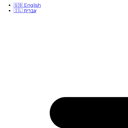
🇬🇧
English
🇮🇱
עברית